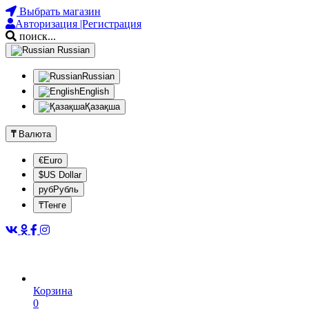
Выбрать магазин
Авторизация |Регистрация
поиск...
Russian
Russian
English
Қазақша
₸
Валюта
€Euro
$US Dollar
рубРубль
₸Тенге
Корзина
0