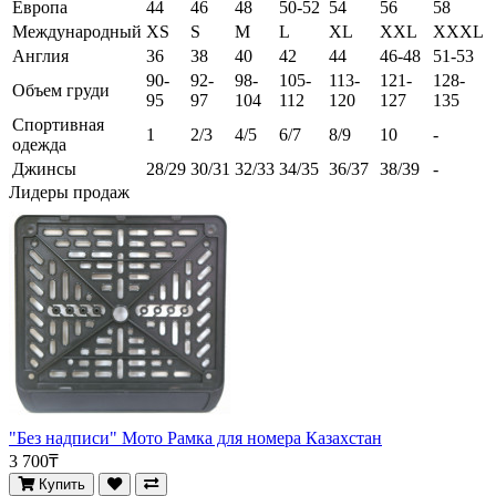
Европа
44
46
48
50-52
54
56
58
Международный
XS
S
M
L
XL
XXL
XXXL
Англия
36
38
40
42
44
46-48
51-53
90-
92-
98-
105-
113-
121-
128-
Объем груди
95
97
104
112
120
127
135
Спортивная
1
2/3
4/5
6/7
8/9
10
-
одежда
Джинсы
28/29
30/31
32/33
34/35
36/37
38/39
-
Лидеры продаж
"Без надписи" Мото Рамка для номера Казахстан
3 700₸
Купить