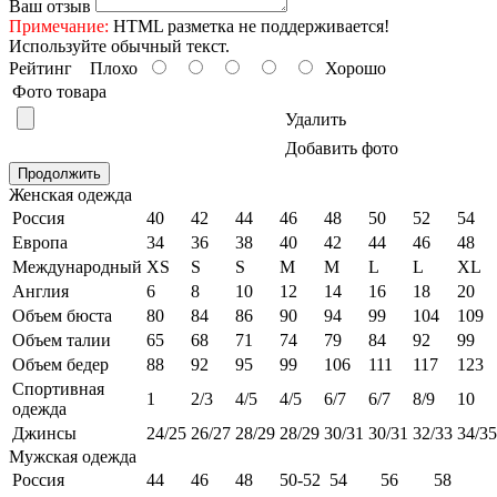
Ваш отзыв
Примечание:
HTML разметка не поддерживается!
Используйте обычный текст.
Рейтинг
Плохо
Хорошо
Фото товара
Удалить
Добавить фото
Продолжить
Женская одежда
Россия
40
42
44
46
48
50
52
54
Европа
34
36
38
40
42
44
46
48
Международный
XS
S
S
M
M
L
L
XL
Англия
6
8
10
12
14
16
18
20
Объем бюста
80
84
86
90
94
99
104
109
Объем талии
65
68
71
74
79
84
92
99
Объем бедер
88
92
95
99
106
111
117
123
Спортивная
1
2/3
4/5
4/5
6/7
6/7
8/9
10
одежда
Джинсы
24/25
26/27
28/29
28/29
30/31
30/31
32/33
34/35
Мужская одежда
Россия
44
46
48
50-52
54
56
58