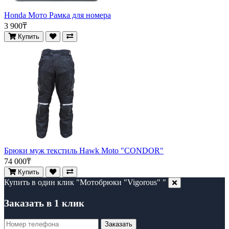
Honda Мото Рамка для номера
3 900₸
Купить
Брюки муж текстиль Hawk Moto "CONDOR"
74 000₸
Купить
Купить в один клик "Мотобрюки "Vigorous" "
Заказать в 1 клик
Заказать