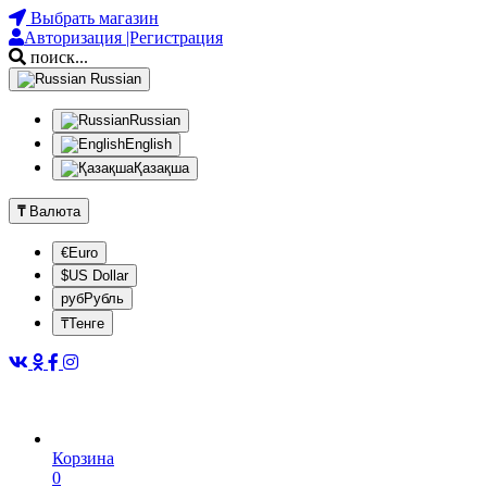
Выбрать магазин
Авторизация |Регистрация
поиск...
Russian
Russian
English
Қазақша
₸
Валюта
€Euro
$US Dollar
рубРубль
₸Тенге
Корзина
0