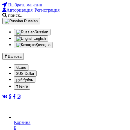
Выбрать магазин
Авторизация |Регистрация
поиск...
Russian
Russian
English
Қазақша
₸
Валюта
€Euro
$US Dollar
рубРубль
₸Тенге
Корзина
0