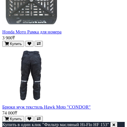
Honda Мото Рамка для номера
3 900₸
Купить
Брюки муж текстиль Hawk Moto "CONDOR"
74 000₸
Купить
Купить в один клик "Фильтр масляный Hi-Flo HF 153"