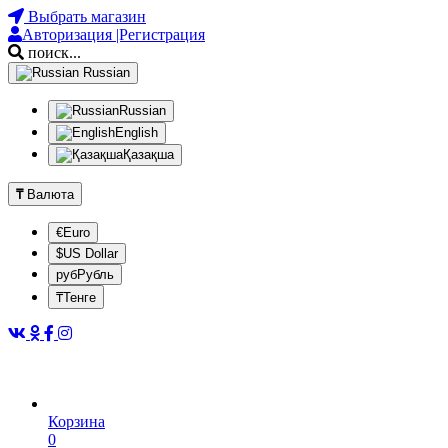
Выбрать магазин
Авторизация |Регистрация
поиск...
Russian
Russian
English
Қазақша
₸
Валюта
€Euro
$US Dollar
рубРубль
₸Тенге
Корзина
0