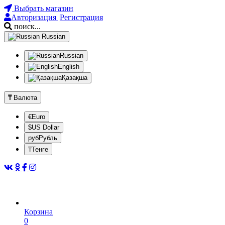
Выбрать магазин
Авторизация |Регистрация
поиск...
Russian
Russian
English
Қазақша
₸
Валюта
€Euro
$US Dollar
рубРубль
₸Тенге
Корзина
0