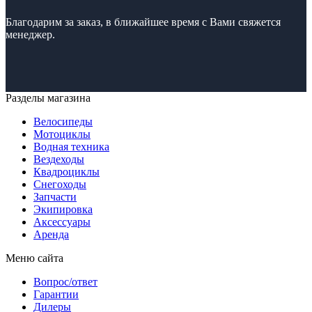
Благодарим за заказ, в ближайшее время с Вами свяжется
менеджер.
Разделы магазина
Велосипеды
Мотоциклы
Водная техника
Вездеходы
Квадроциклы
Снегоходы
Запчасти
Экипировка
Аксессуары
Аренда
Меню сайта
Вопрос/ответ
Гарантии
Дилеры