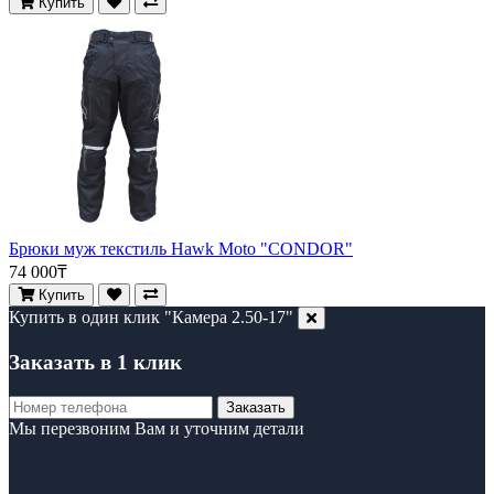
Купить
Брюки муж текстиль Hawk Moto "CONDOR"
74 000₸
Купить
Купить в один клик "Камера 2.50-17"
Заказать в 1 клик
Заказать
Мы перезвоним Вам и уточним детали