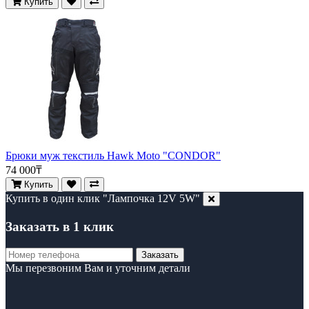
Купить
Брюки муж текстиль Hawk Moto "CONDOR"
74 000₸
Купить
Купить в один клик "Лампочка 12V 5W"
Заказать в 1 клик
Заказать
Мы перезвоним Вам и уточним детали