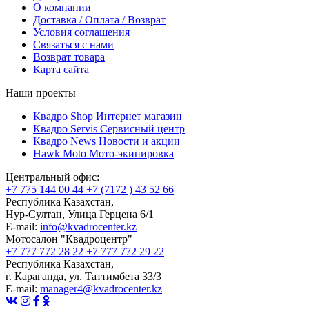
О компании
Доставка / Оплата / Возврат
Условия соглашения
Связаться с нами
Возврат товара
Карта сайта
Наши проекты
Квадро Shop
Интернет магазин
Квадро Servis
Сервисный центр
Квадро News
Новости и акции
Hawk Moto
Мото-экипировка
Центральный офис:
+7 775 144 00 44
+7 (7172 ) 43 52 66
Республика Казахстан,
Нур-Султан, Улица Герцена 6/1
E-mail:
info@kvadrocenter.kz
Мотосалон "Квадроцентр"
+7 777 772 28 22
+7 777 772 29 22
Республика Казахстан,
г. Караганда, ул. Таттимбета 33/3
E-mail:
manager4@kvadrocenter.kz