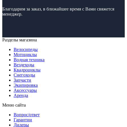
Благодарим за заказ, в ближайшее время с Вами свяжется
менеджер.
Разделы магазина
Велосипеды
Мотоциклы
Водная техника
Вездеходы
Квадроциклы
Снегоходы
Запчасти
Экипировка
Аксессуары
Аренда
Меню сайта
Вопрос/ответ
Гарантии
Дилеры