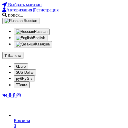
Выбрать магазин
Авторизация |Регистрация
поиск...
Russian
Russian
English
Қазақша
₸
Валюта
€Euro
$US Dollar
рубРубль
₸Тенге
Корзина
0