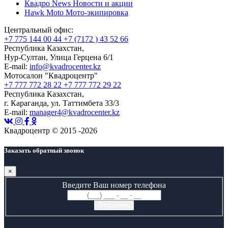
Квадро News
Новости и акции
Hawk Moto
Мото-экипировка
Центральный офис:
+7 775 144 00 44
+7 (7172 ) 43 52 66
Республика Казахстан,
Нур-Султан, Улица Герцена 6/1
E-mail:
info@kvadrocenter.kz
Мотосалон "Квадроцентр"
+7 777 772 28 22
+7 777 772 29 22
Республика Казахстан,
г. Караганда, ул. Таттимбета 33/3
E-mail:
manager4@kvadrocenter.kz
Квадроцентр © 2015 -2026
Заказать обратный звонок
×
Введите Ваш номер телефона