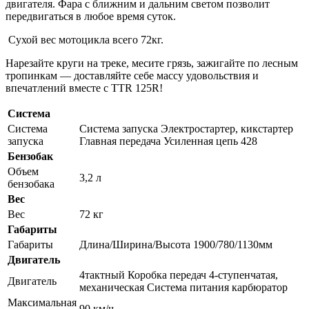
двигателя. Фара с ближним и дальним светом позволит
передвигаться в любое время суток.
Сухой вес мотоцикла всего 72кг.
Нарезайте круги на треке, месите грязь, зажигайте по лесным
тропинкам — доставляйте себе массу удовольствия и
впечатлений вместе с ТТR 125R!
Система
Система
Система запуска Электростартер, кикстартер
запуска
Главная передача Усиленная цепь 428
Бензобак
Объем
3,2 л
бензобака
Вес
Вес
72 кг
Габариты
Габариты
Длина/Ширина/Высота 1900/780/1130мм
Двигатель
4тактный Коробка передач 4-ступенчатая,
Двигатель
механическая Система питания карбюратор
Максимальная
90 км/ч