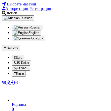
Выбрать магазин
Авторизация |Регистрация
поиск...
Russian
Russian
English
Қазақша
₸
Валюта
€Euro
$US Dollar
рубРубль
₸Тенге
Корзина
0