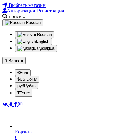
Выбрать магазин
Авторизация |Регистрация
поиск...
Russian
Russian
English
Қазақша
₸
Валюта
€Euro
$US Dollar
рубРубль
₸Тенге
Корзина
0