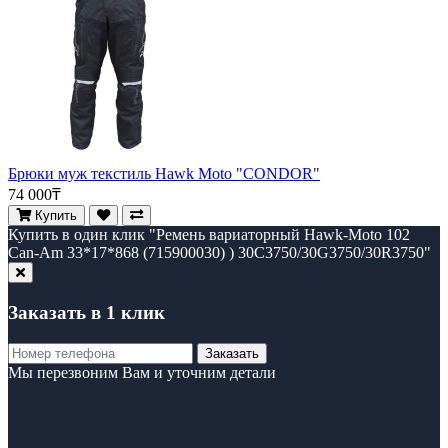
Брюки муж текстиль Hawk Moto "CONDOR"
74 000₸
Купить
Купить в один клик "Ремень вариаторный Hawk-Moto 102
Can-Am 33*17*868 (715900030) ) 30C3750/30G3750/30R3750"
Заказать в 1 клик
Заказать
Мы перезвоним Вам и уточним детали