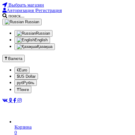
Выбрать магазин
Авторизация |Регистрация
поиск...
Russian
Russian
English
Қазақша
₸
Валюта
€Euro
$US Dollar
рубРубль
₸Тенге
Корзина
0