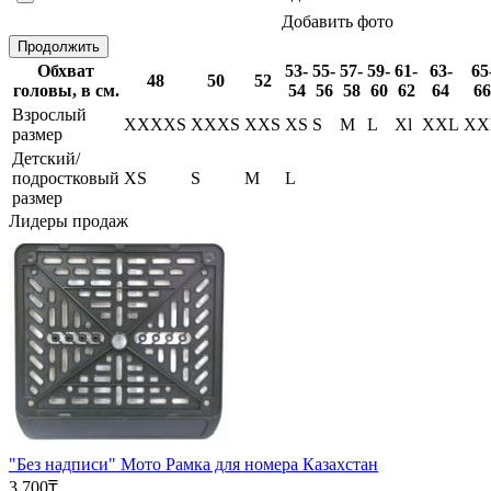
Добавить фото
Продолжить
Обхват
53-
55-
57-
59-
61-
63-
65
48
50
52
головы, в см.
54
56
58
60
62
64
66
Взрослый
XXXXS
XXXS
XXS
XS
S
M
L
Xl
XXL
XX
размер
Детский/
подростковый
XS
S
M
L
размер
Лидеры продаж
"Без надписи" Мото Рамка для номера Казахстан
3 700₸