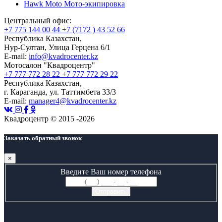
Hawk Moto
Мото-экипировка
Центральный офис:
+7 775 144 00 44
+7 (7172 ) 43 52 66
Республика Казахстан,
Нур-Султан, Улица Герцена 6/1
E-mail:
info@kvadrocenter.kz
Мотосалон "Квадроцентр"
+7 777 772 28 22
+7 777 772 29 22
Республика Казахстан,
г. Караганда, ул. Таттимбета 33/3
E-mail:
manager4@kvadrocenter.kz
Квадроцентр © 2015 -2026
Заказать обратный звонок
×
Введите Ваш номер телефона