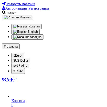
Выбрать магазин
Авторизация |Регистрация
поиск...
Russian
Russian
English
Қазақша
₸
Валюта
€Euro
$US Dollar
рубРубль
₸Тенге
Корзина
0