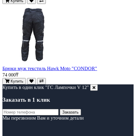
Купить
Брюки муж текстиль Hawk Moto "CONDOR"
74 000₸
Купить
Купить в один клик "ГС Лампочки V 12"
Заказать в 1 клик
Заказать
Мы перезвоним Вам и уточним детали