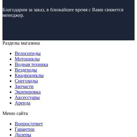
Благодарим за заказ, в ближайшее время с Вами свяжется
менеджер.
Разделы магазина
Велосипеды
Мотоциклы
Водная техника
Вездеходы
Квадроциклы
Снегоходы
Запчасти
Экипировка
Аксессуары
Аренда
Меню сайта
Вопрос/ответ
Гарантии
Дилеры