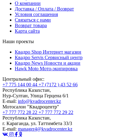
О компании
Доставка / Оплата / Возврат
Условия соглашения
Связаться с нами
Возврат товара
Карта сайта
Наши проекты
Квадро Shop
Интернет магазин
Квадро Servis
Сервисный центр
Квадро News
Новости и акции
Hawk Moto
Мото-экипировка
Центральный офис:
+7 775 144 00 44
+7 (7172 ) 43 52 66
Республика Казахстан,
Нур-Султан, Улица Герцена 6/1
E-mail:
info@kvadrocenter.kz
Мотосалон "Квадроцентр"
+7 777 772 28 22
+7 777 772 29 22
Республика Казахстан,
г. Караганда, ул. Таттимбета 33/3
E-mail:
manager4@kvadrocenter.kz