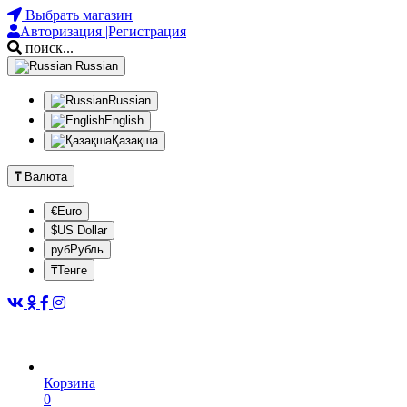
Выбрать магазин
Авторизация |Регистрация
поиск...
Russian
Russian
English
Қазақша
₸
Валюта
€Euro
$US Dollar
рубРубль
₸Тенге
Корзина
0