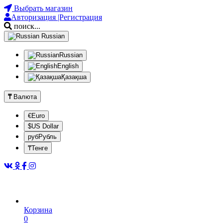
Выбрать магазин
Авторизация |Регистрация
поиск...
Russian
Russian
English
Қазақша
₸
Валюта
€Euro
$US Dollar
рубРубль
₸Тенге
Корзина
0